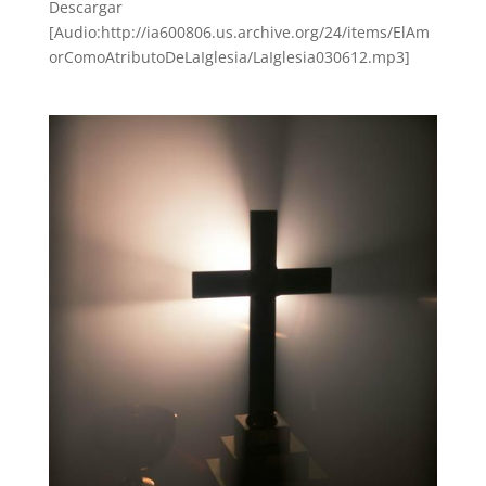
Descargar
[Audio:http://ia600806.us.archive.org/24/items/ElAm
orComoAtributoDeLaIglesia/LaIglesia030612.mp3]