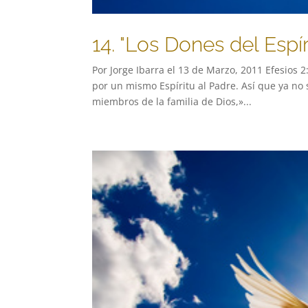
14. "Los Dones del Espí
Por Jorge Ibarra el 13 de Marzo, 2011 Efesios 
por un mismo Espíritu al Padre. Así que ya no 
miembros de la familia de Dios,»...