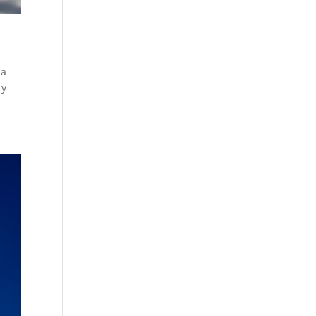
da
 y