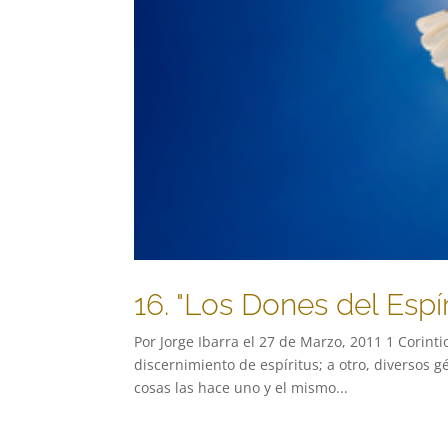
16. "Los Dones del Espí
Por Jorge Ibarra el 27 de Marzo, 2011 1 Corintio
discernimiento de espíritus; a otro, diversos g
cosas las hace uno y el mismo...