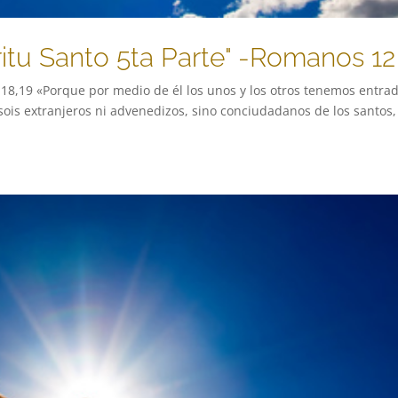
ritu Santo 5ta Parte" -Romanos 12
2:18,19 «Porque por medio de él los unos y los otros tenemos entra
sois extranjeros ni advenedizos, sino conciudadanos de los santos,