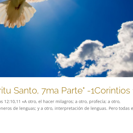
ritu Santo, 7ma Parte" -1Corintios 
s 12:10,11 «A otro, el hacer milagros; a otro, profecía; a otro,
éneros de lenguas; y a otro, interpretación de lenguas. Pero todas 