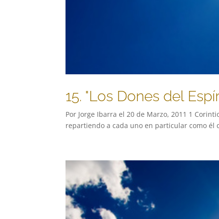
15. "Los Dones del Espí
Por Jorge Ibarra el 20 de Marzo, 2011 1 Corinti
repartiendo a cada uno en particular como él q