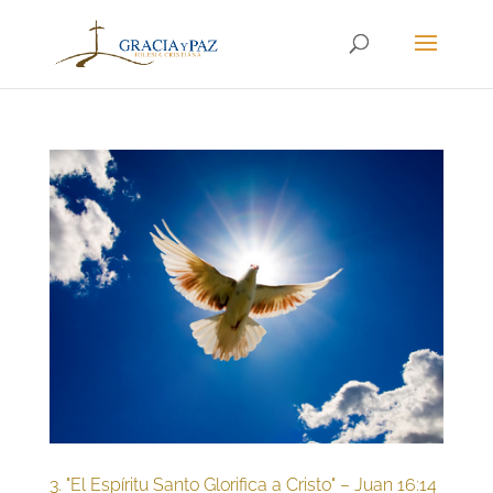
3. "El Espíritu Santo Glorifica a Cristo" – Juan 16:14