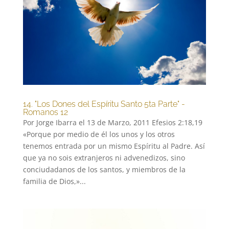
14. "Los Dones del Espíritu Santo 5ta Parte" -
Romanos 12
Por Jorge Ibarra el 13 de Marzo, 2011 Efesios 2:18,19
«Porque por medio de él los unos y los otros
tenemos entrada por un mismo Espíritu al Padre. Así
que ya no sois extranjeros ni advenedizos, sino
conciudadanos de los santos, y miembros de la
familia de Dios,»...