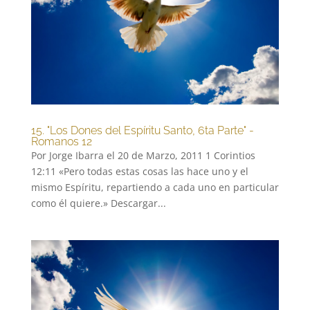
15. "Los Dones del Espíritu Santo, 6ta Parte" -
Romanos 12
Por Jorge Ibarra el 20 de Marzo, 2011 1 Corintios
12:11 «Pero todas estas cosas las hace uno y el
mismo Espíritu, repartiendo a cada uno en particular
como él quiere.» Descargar...