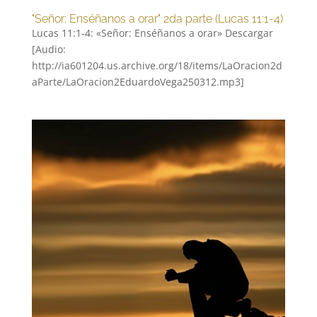
"Señor: Enséñanos a orar" 2da parte (Lucas 11:1-4)
Lucas 11:1-4: «Señor: Enséñanos a orar» Descargar
[Audio:
http://ia601204.us.archive.org/18/items/LaOracion2d
aParte/LaOracion2EduardoVega250312.mp3]