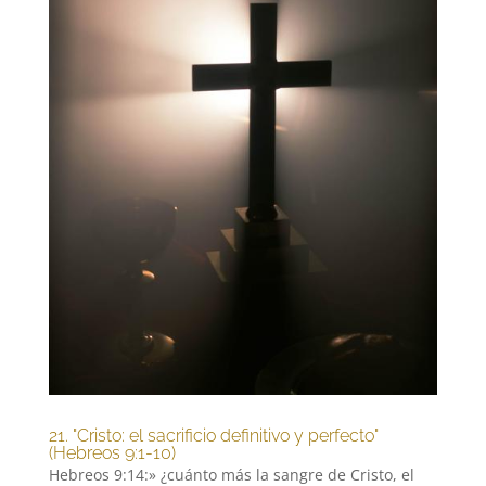
21. "Cristo: el sacrificio definitivo y perfecto"
(Hebreos 9:1-10)
Hebreos 9:14:» ¿cuánto más la sangre de Cristo, el