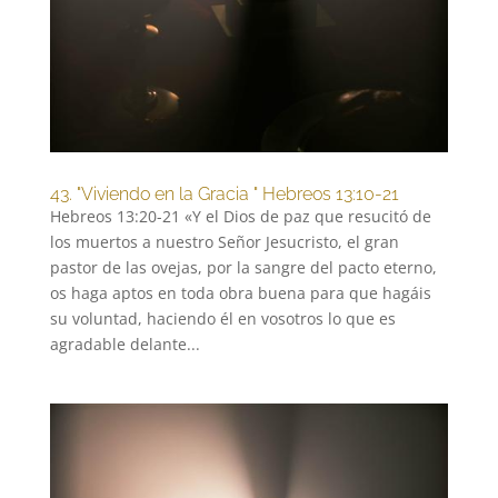
43. "Viviendo en la Gracia " Hebreos 13:10-21
Hebreos 13:20-21 «Y el Dios de paz que resucitó de
los muertos a nuestro Señor Jesucristo, el gran
pastor de las ovejas, por la sangre del pacto eterno,
os haga aptos en toda obra buena para que hagáis
su voluntad, haciendo él en vosotros lo que es
agradable delante...