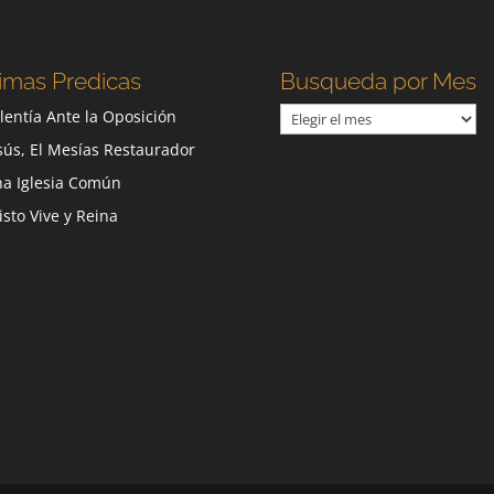
imas Predicas
Busqueda por Mes
Busqueda
lentía Ante la Oposición
por
sús, El Mesías Restaurador
Mes
a Iglesia Común
isto Vive y Reina