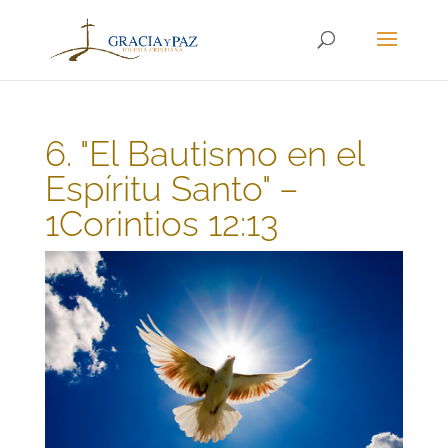
6. "El Bautismo en el
Espíritu Santo" –
1Corintios 12:13