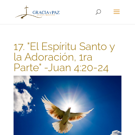
17. "El Espíritu Santo y
la Adoración, 1ra
Parte" -Juan 4:20-24