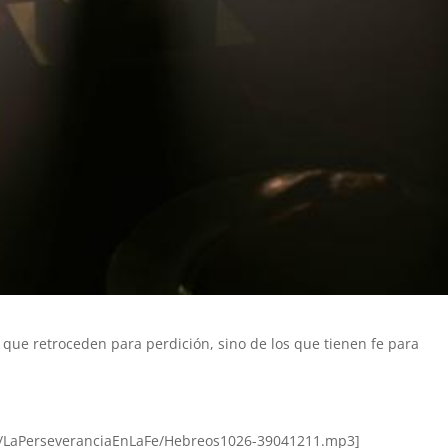
que retroceden para perdición, sino de los que tienen fe para
ems/LaPerseveranciaEnLaFe/Hebreos1026-39041211.mp3]