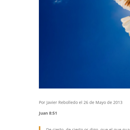
Por Javier Rebolledo el 26 de Mayo de 2013
Juan 8:51
De cierto, de cierto os digo, que el que g