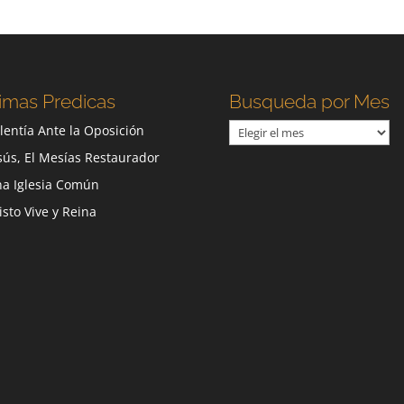
imas Predicas
Busqueda por Mes
Busqueda
lentía Ante la Oposición
por
sús, El Mesías Restaurador
Mes
a Iglesia Común
isto Vive y Reina