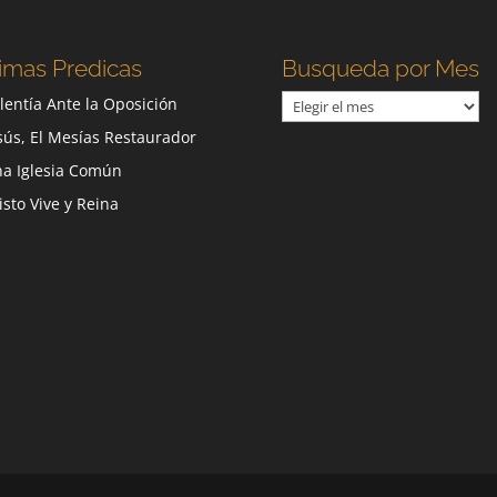
imas Predicas
Busqueda por Mes
Busqueda
lentía Ante la Oposición
por
sús, El Mesías Restaurador
Mes
a Iglesia Común
isto Vive y Reina