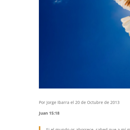
Por Jorge Ibarra el 20 de Octubre de 2013
Juan 15:18
Si el mundo os aborrece, sabed que a mí m