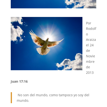
Por
Rodolf
o
Araiza
el 24
de
Novie
mbre
de
2013
Juan 17:16
No son del mundo, como tampoco yo soy del
mundo.