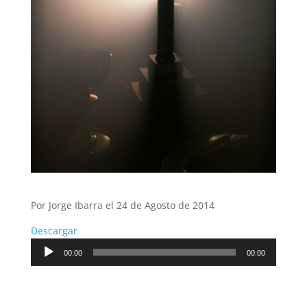
Por Jorge Ibarra el 24 de Agosto de 2014
Descargar
Reproductor
00:00
00:00
de
audio