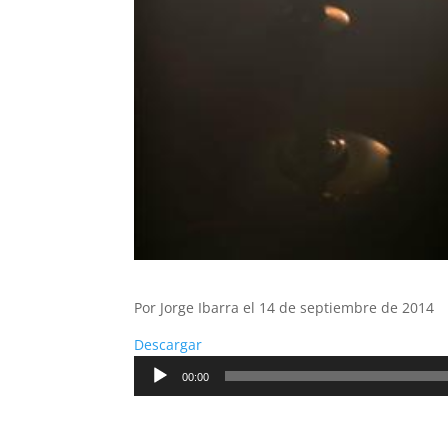
Por Jorge Ibarra el 14 de septiembre de 2014
Descargar
Reproductor
00:00
de
audio