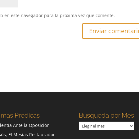
eb en este navegador para la próxima vez que comente.
imas Predicas
Busqueda por Mes
Busqueda
lentía Ante la Oposición
por
sús, El Mesías Restaurador