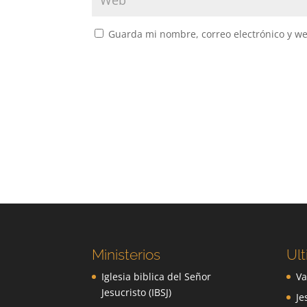
Guarda mi nombre, correo electrónico y w
Ministerios
Ult
Iglesia biblica del Señor
Va
Jesucristo (IBSJ)
Je