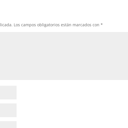
flech
arrib
para
aume
licada.
Los campos obligatorios están marcados con
*
o
dismi
el
volum