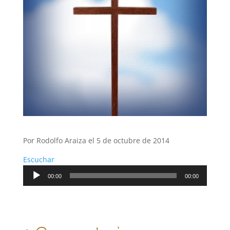
Por Rodolfo Araiza el 5 de octubre de 2014
Escuchar
Reproductor
00:00
00:00
de
audio