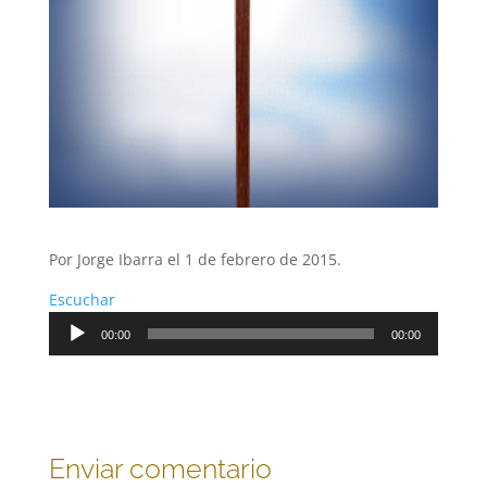
Por Jorge Ibarra el 1 de febrero de 2015.
Escuchar
Reproductor
00:00
00:00
de
audio
Enviar comentario