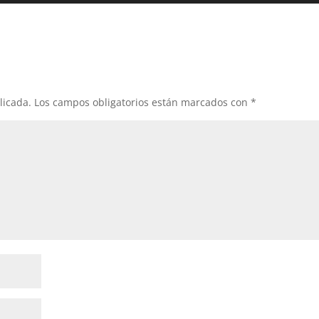
teclas
de
flech
arrib
para
aume
licada.
Los campos obligatorios están marcados con
*
o
dismi
el
volum