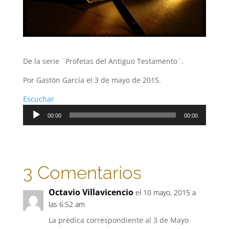
De la serie ¨Profetas del Antiguo Testamento¨.
Por Gastón García el 3 de mayo de 2015.
Escuchar
Reproductor
00:00
00:00
de
audio
3 Comentarios
Octavio Villavicencio
el 10 mayo, 2015 a
las 6:52 am
La predica correspondiente al 3 de Mayo