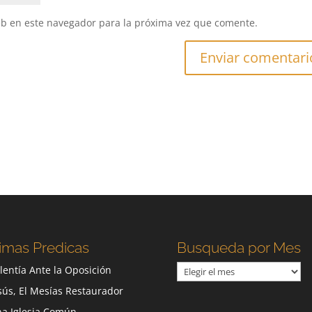
eb en este navegador para la próxima vez que comente.
imas Predicas
Busqueda por Mes
Busqueda
lentía Ante la Oposición
por
sús, El Mesías Restaurador
Mes
a Iglesia Común