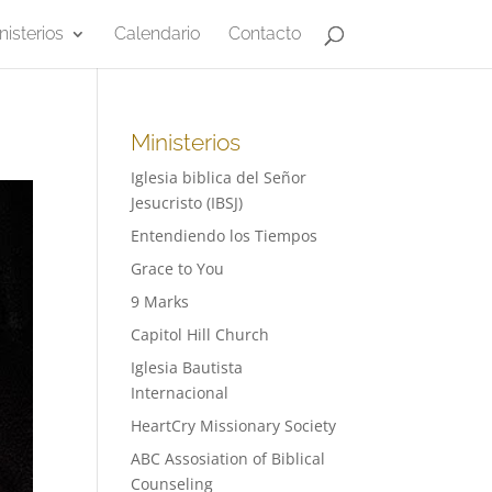
nisterios
Calendario
Contacto
Ministerios
Iglesia biblica del Señor
Jesucristo (IBSJ)
Entendiendo los Tiempos
Grace to You
9 Marks
Capitol Hill Church
Iglesia Bautista
Internacional
HeartCry Missionary Society
ABC Assosiation of Biblical
Counseling