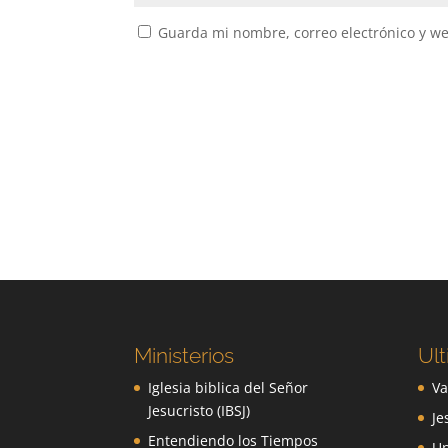
Guarda mi nombre, correo electrónico y w
Ministerios
Ult
Iglesia biblica del Señor
Va
Jesucristo (IBSJ)
Je
Entendiendo los Tiempos
Un