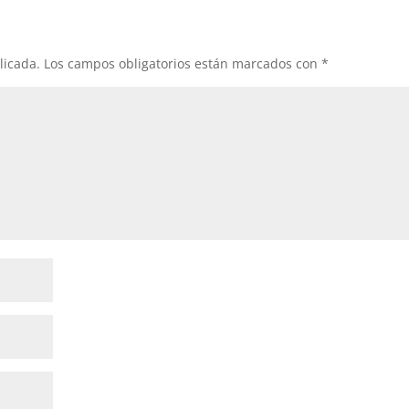
arrib
para
aume
licada.
Los campos obligatorios están marcados con
*
o
dismi
el
volum