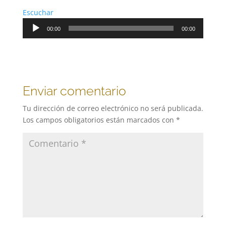
Escuchar
Reproductor
00:00
00:00
de
audio
Enviar comentario
Tu dirección de correo electrónico no será publicada.
Los campos obligatorios están marcados con
*