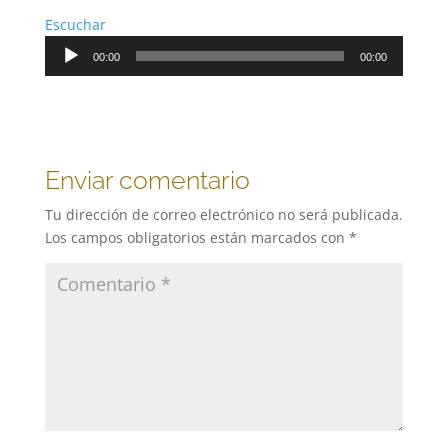
Escuchar
Reproductor
00:00
00:00
de
audio
Enviar comentario
Tu dirección de correo electrónico no será publicada.
Los campos obligatorios están marcados con
*