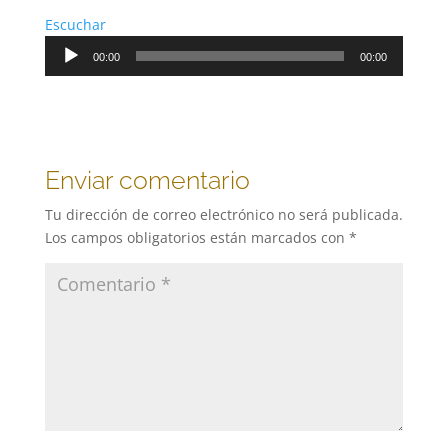
Escuchar
Reproductor
00:00
00:00
de
audio
Enviar comentario
Tu dirección de correo electrónico no será publicada.
Los campos obligatorios están marcados con
*