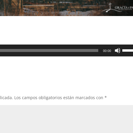
Utiliz
00:00
las
teclas
de
flech
arrib
para
aume
licada.
Los campos obligatorios están marcados con
*
o
dismi
el
volum