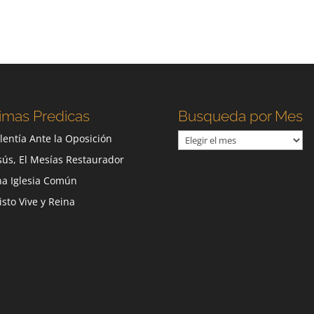
imas Predicas
Busqueda por Mes
Busqueda
lentía Ante la Oposición
por
sús, El Mesías Restaurador
Mes
a Iglesia Común
isto Vive y Reina