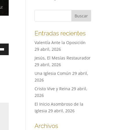
Entradas recientes
Valentía Ante la Oposición
a
29 abril, 2026
Jesús, El Mesías Restaurador
29 abril, 2026
Una Iglesia Común
29 abril,
a
2026
a/abajo
Cristo Vive y Reina
29 abril,
ntar
2026
El Inicio Asombroso de la
nuir
Iglesia
29 abril, 2026
en.
Archivos