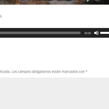
9.
Utiliz
00:00
las
teclas
de
flech
arrib
para
aume
licada.
Los campos obligatorios están marcados con
*
o
dismi
el
volum