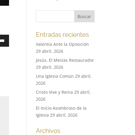
Entradas recientes
a
Valentía Ante la Oposición
29 abril, 2026
Jesús, El Mesías Restaurador
a
29 abril, 2026
a/abajo
Una Iglesia Común
29 abril,
2026
ntar
Cristo Vive y Reina
29 abril,
2026
nuir
El Inicio Asombroso de la
en.
Iglesia
29 abril, 2026
Archivos