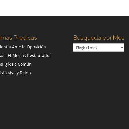
imas Predicas
Busqueda por Mes
Busqueda
lentía Ante la Oposición
por
sús, El Mesías Restaurador
Mes
a Iglesia Común
isto Vive y Reina