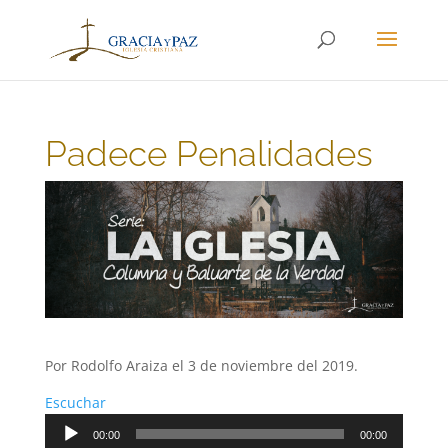
Padece Penalidades
Por Rodolfo Araiza el 3 de noviembre del 2019.
Escuchar
Reproductor
00:00
00:00
de