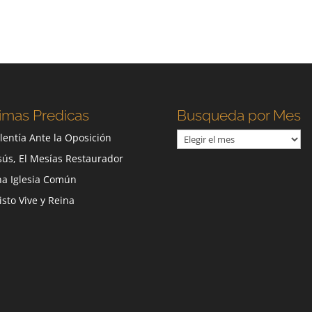
imas Predicas
Busqueda por Mes
Busqueda
lentía Ante la Oposición
por
sús, El Mesías Restaurador
Mes
a Iglesia Común
isto Vive y Reina