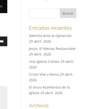
Entradas recientes
Valentía Ante la Oposición
a
29 abril, 2026
Jesús, El Mesías Restaurador
29 abril, 2026
Una Iglesia Común
29 abril,
a
2026
a/abajo
Cristo Vive y Reina
29 abril,
ntar
2026
El Inicio Asombroso de la
nuir
Iglesia
29 abril, 2026
en.
Archivos