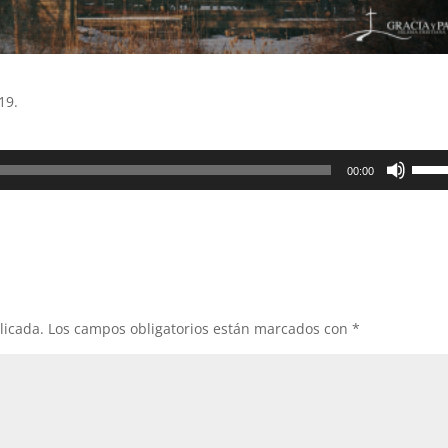
19.
Utiliz
00:00
las
teclas
de
flech
arrib
para
aume
licada.
Los campos obligatorios están marcados con
*
o
dismi
el
volum