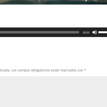
Utiliz
00:00
las
teclas
de
flech
arrib
para
aume
licada.
Los campos obligatorios están marcados con
*
o
dismi
el
volum