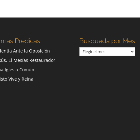
imas Predicas
Busqueda por Mes
Busqueda
lentía Ante la Oposición
por
sús, El Mesías Restaurador
Mes
a Iglesia Común
isto Vive y Reina