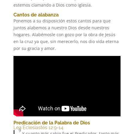
estemos clamando a Dios como iglesia.
Cantos de alabanza
Ponemos a su disposición estos cantos para que
juntos alabemos a nuestro Dios desde nuestros
hogares. Alabémosle con gozo por la obra de Jesús
en la cruz ya que, sin merecerlo, nos dio vida eterna
por su gracia y amor.
Predicación de la Palabra de Dios
Lea Eclesiastés 12:9-14
9
Y cuanto más sabio fue el Predicador, tanto más