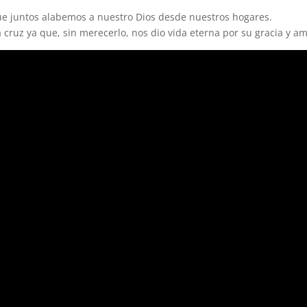
ue juntos alabemos a nuestro Dios desde nuestros hogares.
 cruz ya que, sin merecerlo, nos dio vida eterna por su gracia y am