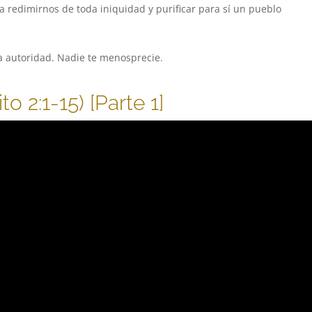
a redimirnos de toda iniquidad y purificar para sí un pueblo
a autoridad. Nadie te menosprecie.
to 2:1-15) [Parte 1]