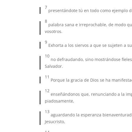
7
presentándote tú en todo como ejemplo d
8
palabra sana e irreprochable, de modo qu
vosotros.
9
Exhorta a los siervos a que se sujeten a
10
no defraudando, sino mostrándose fieles
Salvador.
11
Porque la gracia de Dios se ha manifest
12
enseñándonos que, renunciando a la impi
piadosamente,
13
aguardando la esperanza bienaventurada 
Jesucristo,