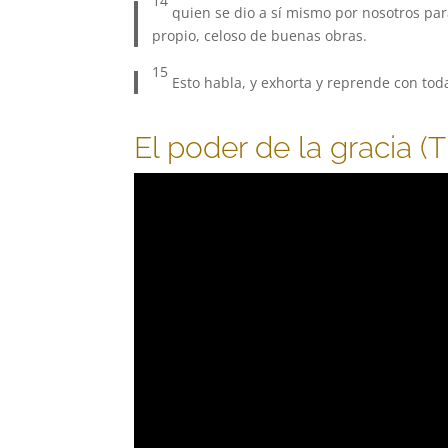
14
quien se dio a sí mismo por nosotros par
propio, celoso de buenas obras.
15
Esto habla, y exhorta y reprende con tod
El poder de la gracia (Ti