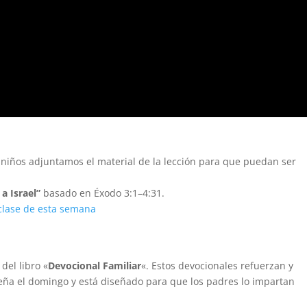
a niños adjuntamos el material de la lección para que puedan ser
a Israel”
basado en Éxodo 3:1–4:31.
 clase de esta semana
del libro «
Devocional Familiar
«. Estos devocionales refuerzan y
eña el domingo y está diseñado para que los padres lo impartan