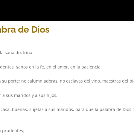
abra de Dios
la sana doctrina.
dentes, sanos en la fe, en el amor, en la paciencia.
su porte; no calumniadoras, no esclavas del vino, maestras del b
 a sus maridos y a sus hijos,
 casa, buenas, sujetas a sus maridos, para que la palabra de Dios 
n prudentes;