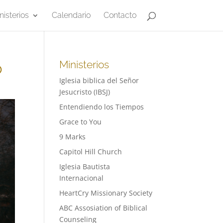
nisterios
Calendario
Contacto
o
Ministerios
Iglesia biblica del Señor
Jesucristo (IBSJ)
Entendiendo los Tiempos
Grace to You
9 Marks
Capitol Hill Church
Iglesia Bautista
Internacional
HeartCry Missionary Society
ABC Assosiation of Biblical
Counseling