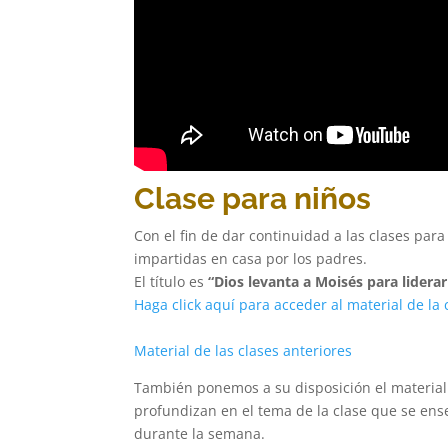
Clase para niños
Con el fin de dar continuidad a las clases par
impartidas en casa por los padres.
El título es
“Dios levanta a Moisés para liderar 
Haga click aquí para acceder al material de la
Material de las
clases
anteriores
También ponemos a su disposición el material 
profundizan en el tema de la clase que se ens
durante la semana.