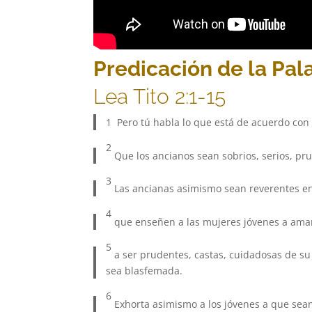
Predicación de la Pal
Lea Tito 2:1-15
1 Pero tú habla lo que está de acuerdo con 
2
Que los ancianos sean sobrios, serios, pru
3
Las ancianas asimismo sean reverentes en 
4
que enseñen a las mujeres jóvenes a amar
5
a ser prudentes, castas, cuidadosas de su
sea blasfemada.
6
Exhorta asimismo a los jóvenes a que sea