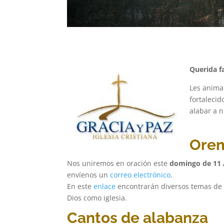
Querida fa
Les anima
fortalecid
alabar a n
Orem
Nos uniremos en oración este
domingo de 11
envíenos un
correo
electrónico
.
En este
enlace
encontrarán diversos temas de 
Dios como iglesia.
Cantos de alabanza