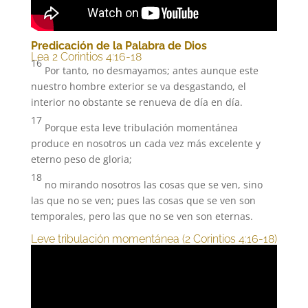
Predicación de la Palabra de Dios
Lea 2 Corintios 4:16-18
16
Por tanto, no desmayamos; antes aunque este
nuestro hombre exterior se va desgastando, el
interior no obstante se renueva de día en día.
17
Porque esta leve tribulación momentánea
produce en nosotros un cada vez más excelente y
eterno peso de gloria;
18
no mirando nosotros las cosas que se ven, sino
las que no se ven; pues las cosas que se ven son
temporales, pero las que no se ven son eternas.
Leve tribulación momentánea (2 Corintios 4:16-18)