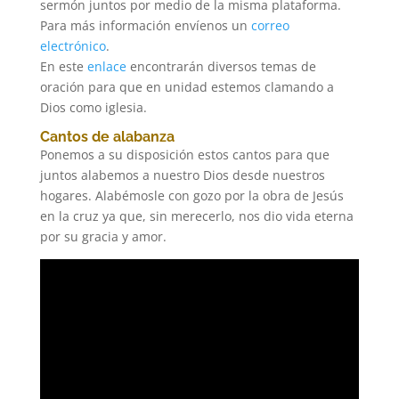
sermón juntos por medio de la misma plataforma.
Para más información envíenos un
correo
electrónico
.
En este
enlace
encontrarán diversos temas de
oración para que en unidad estemos clamando a
Dios como iglesia.
Cantos de alabanza
Ponemos a su disposición estos cantos para que
juntos alabemos a nuestro Dios desde nuestros
hogares. Alabémosle con gozo por la obra de Jesús
en la cruz ya que, sin merecerlo, nos dio vida eterna
por su gracia y amor.