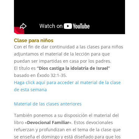
Clase para niños
Con el fin de dar continuidad a las clases para niños
adjuntamos el material de la lección para que
puedan ser impartidas en casa por los padres.
El título es
“Dios castiga la idolatría de Israel”
basado en Éxodo 32:1-35.
Haga click aquí para acceder al material de la clase
de esta semana
Material de las
clases
anteriores
También ponemos a su disposición el material del
libro «
Devocional Familiar
«. Estos devocionales
refuerzan y profundizan en el tema de la clase que
se enseña el domingo y está diseñado para que los