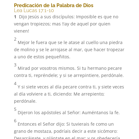
Predicación de la Palabra de Dios
Lea Lucas 17:1-10
1
Dijo Jesús a sus discípulos: Imposible es que no
vengan tropiezos; mas !!ay de aquel por quien
vienen!
2
Mejor le fuera que se le atase al cuello una piedra
de molino y se le arrojase al mar, que hacer tropezar
a uno de estos pequeñitos.
3
Mirad por vosotros mismos. Si tu hermano pecare
contra ti, repréndele; y si se arrepintiere, perdónale.
4
Y si siete veces al día pecare contra ti, y siete veces
al día volviere a ti, diciendo: Me arrepiento;
perdónale.
5
Dijeron los apóstoles al Señor: Auméntanos la fe.
6
Entonces el Señor dijo: Si tuvierais fe como un
grano de mostaza, podríais decir a este sicómoro:
Desarráigate, y plántate en el mar; y os obedecería.