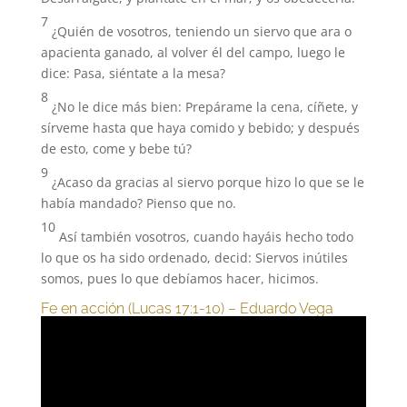
7
¿Quién de vosotros, teniendo un siervo que ara o
apacienta ganado, al volver él del campo, luego le
dice: Pasa, siéntate a la mesa?
8
¿No le dice más bien: Prepárame la cena, cíñete, y
sírveme hasta que haya comido y bebido; y después
de esto, come y bebe tú?
9
¿Acaso da gracias al siervo porque hizo lo que se le
había mandado? Pienso que no.
10
Así también vosotros, cuando hayáis hecho todo
lo que os ha sido ordenado, decid: Siervos inútiles
somos, pues lo que debíamos hacer, hicimos.
Fe en acción (Lucas 17:1-10) – Eduardo Vega