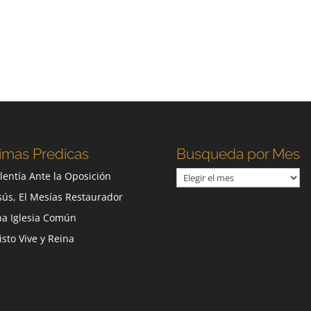
imas Predicas
Busqueda por Mes
Busqueda
lentía Ante la Oposición
por
sús, El Mesías Restaurador
Mes
a Iglesia Común
isto Vive y Reina