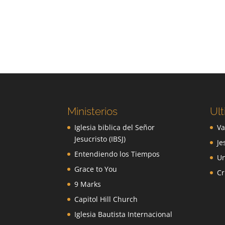
Ministerios
Ult
Iglesia biblica del Señor
Va
Jesucristo (IBSJ)
Je
Entendiendo los Tiempos
Un
Grace to You
Cr
9 Marks
Capitol Hill Church
Iglesia Bautista Internacional