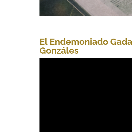
El Endemoniado Gadar
Gonzáles