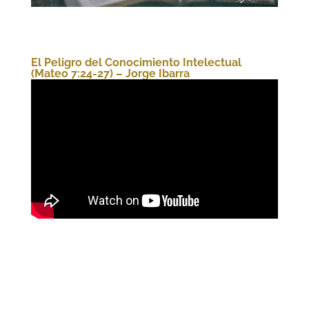
El Peligro del Conocimiento Intelectual
(Mateo 7:24-27) – Jorge Ibarra