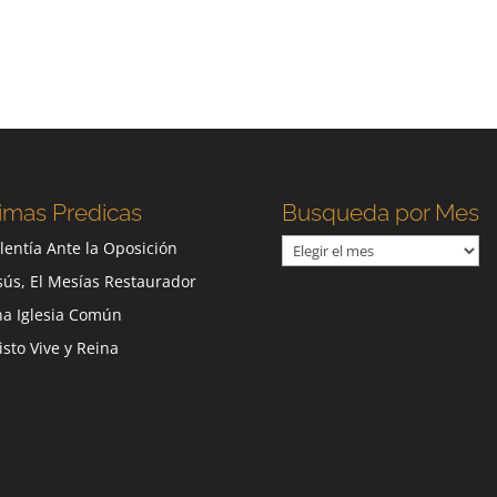
imas Predicas
Busqueda por Mes
Busqueda
lentía Ante la Oposición
por
sús, El Mesías Restaurador
Mes
a Iglesia Común
isto Vive y Reina