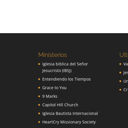
Ministerios
Ult
Iglesia biblica del Señor
Va
Jesucristo (IBSJ)
Je
Entendiendo los Tiempos
Un
Grace to You
Cr
9 Marks
Capitol Hill Church
Iglesia Bautista Internacional
HeartCry Missionary Society