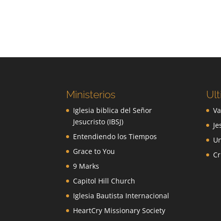
Ministerios
Ult
Iglesia biblica del Señor
Va
Jesucristo (IBSJ)
Je
Entendiendo los Tiempos
Un
Grace to You
Cr
9 Marks
Capitol Hill Church
Iglesia Bautista Internacional
HeartCry Missionary Society