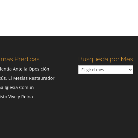
imas Predicas
Busqueda por Mes
Busqueda
lentía Ante la Oposición
por
sús, El Mesías Restaurador
Mes
a Iglesia Común
isto Vive y Reina