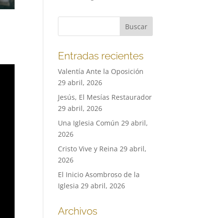
Entradas recientes
Valentía Ante la Oposición
29 abril, 2026
Jesús, El Mesías Restaurador
29 abril, 2026
Una Iglesia Común
29 abril,
2026
Cristo Vive y Reina
29 abril,
2026
El Inicio Asombroso de la
Iglesia
29 abril, 2026
Archivos