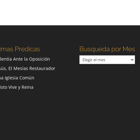
imas Predicas
Busqueda por Mes
Busqueda
lentía Ante la Oposición
por
sús, El Mesías Restaurador
Mes
a Iglesia Común
isto Vive y Reina