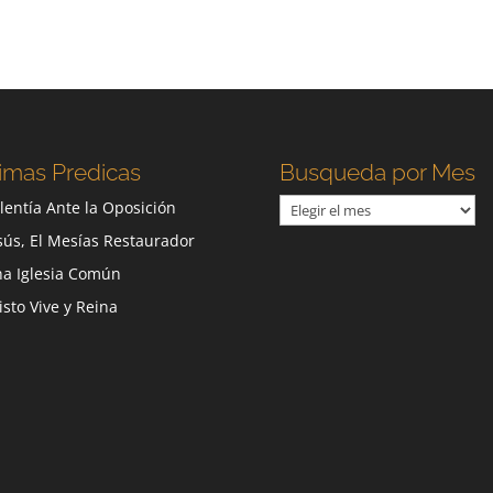
imas Predicas
Busqueda por Mes
Busqueda
lentía Ante la Oposición
por
sús, El Mesías Restaurador
Mes
a Iglesia Común
isto Vive y Reina