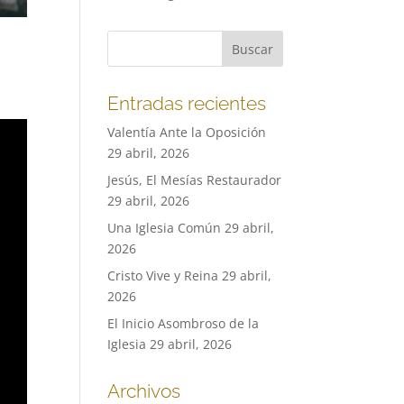
Entradas recientes
Valentía Ante la Oposición
29 abril, 2026
Jesús, El Mesías Restaurador
29 abril, 2026
Una Iglesia Común
29 abril,
2026
Cristo Vive y Reina
29 abril,
2026
El Inicio Asombroso de la
Iglesia
29 abril, 2026
Archivos