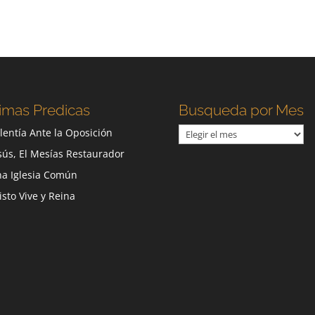
imas Predicas
Busqueda por Mes
Busqueda
lentía Ante la Oposición
por
sús, El Mesías Restaurador
Mes
a Iglesia Común
isto Vive y Reina