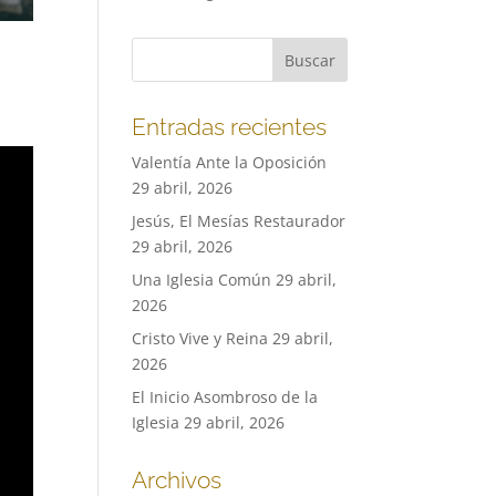
Entradas recientes
Valentía Ante la Oposición
29 abril, 2026
Jesús, El Mesías Restaurador
29 abril, 2026
Una Iglesia Común
29 abril,
2026
Cristo Vive y Reina
29 abril,
2026
El Inicio Asombroso de la
Iglesia
29 abril, 2026
Archivos