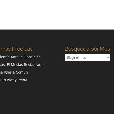
imas Predicas
Busqueda por Mes
Busqueda
lentía Ante la Oposición
por
sús, El Mesías Restaurador
Mes
a Iglesia Común
isto Vive y Reina