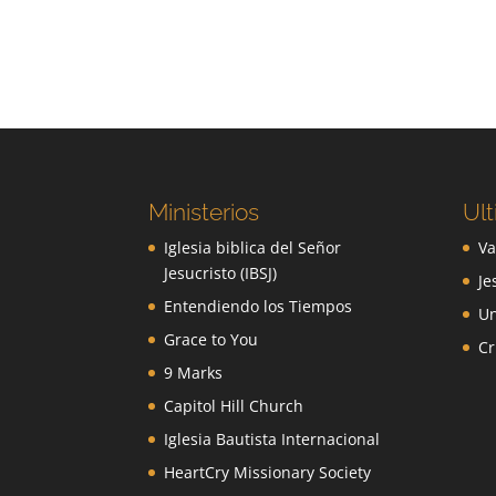
Ministerios
Ult
Iglesia biblica del Señor
Va
Jesucristo (IBSJ)
Je
Entendiendo los Tiempos
Un
Grace to You
Cr
9 Marks
Capitol Hill Church
Iglesia Bautista Internacional
HeartCry Missionary Society