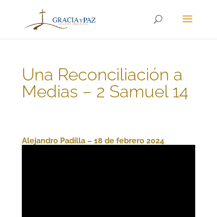
Una Reconciliación a
Medias – 2 Samuel 14
Alejandro Padilla – 18 de febrero 2024