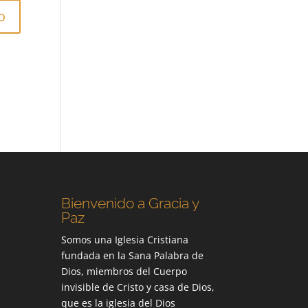
Bienvenido a Gracia y
Paz
Somos una Iglesia Cristiana
fundada en la Sana Palabra de
Dios, miembros del Cuerpo
invisible de Cristo y casa de Dios,
que es la iglesia del Dios