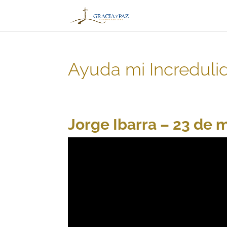
Ayuda mi Increduli
Jorge Ibarra – 23 de 