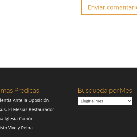
imas Predicas
Busqueda por Mes
Busqueda
lentía Ante la Oposición
por
sús, El Mesías Restaurador
Mes
a Iglesia Común
isto Vive y Reina