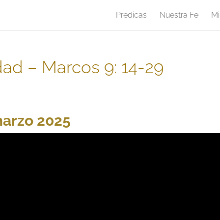
Predicas
Nuestra Fe
Mi
dad – Marcos 9: 14-29
marzo 2025