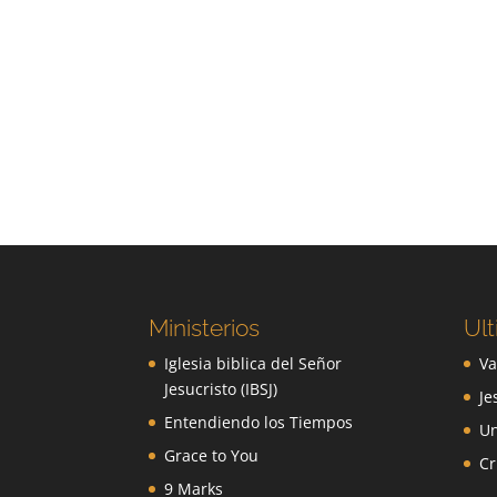
Ministerios
Ult
Iglesia biblica del Señor
Va
Jesucristo (IBSJ)
Je
Entendiendo los Tiempos
Un
Grace to You
Cr
9 Marks