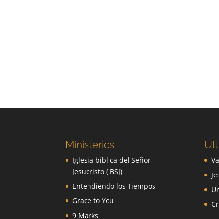
Ministerios
Ult
Iglesia biblica del Señor
Va
Jesucristo (IBSJ)
Je
Entendiendo los Tiempos
Un
Grace to You
Cr
9 Marks