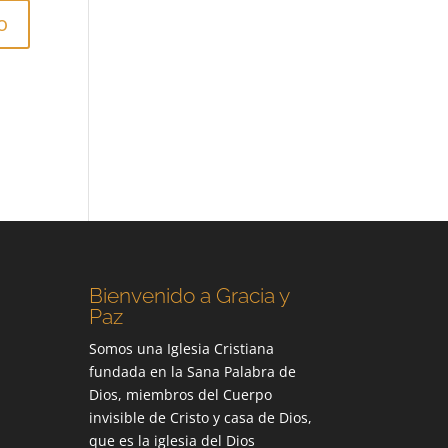
Bienvenido a Gracia y
Paz
Somos una Iglesia Cristiana
fundada en la Sana Palabra de
Dios, miembros del Cuerpo
invisible de Cristo y casa de Dios,
que es la iglesia del Dios