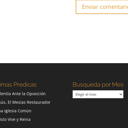
imas Predicas
Busqueda por Mes
Busqueda
lentía Ante la Oposición
por
sús, El Mesías Restaurador
Mes
a Iglesia Común
isto Vive y Reina