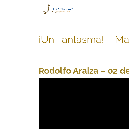
¡Un Fantasma! – Ma
Rodolfo Araiza – 02 d