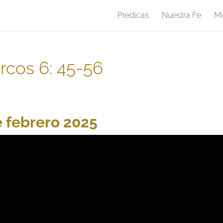
Predicas
Nuestra Fe
Mi
rcos 6: 45-56
e febrero 2025