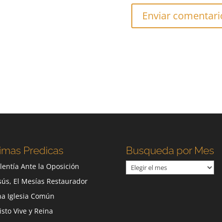
imas Predicas
Busqueda por Mes
Busqueda
lentía Ante la Oposición
por
sús, El Mesías Restaurador
Mes
a Iglesia Común
isto Vive y Reina