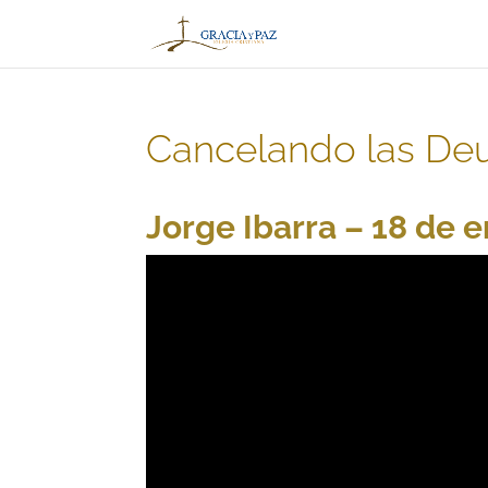
Cancelando las De
Jorge Ibarra – 18 de 