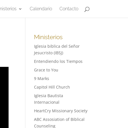
nisterios
Calendario
Contacto
Ministerios
Iglesia biblica del Señor
Jesucristo (IBSJ)
Entendiendo los Tiempos
Grace to You
9 Marks
Capitol Hill Church
Iglesia Bautista
Internacional
HeartCry Missionary Society
ABC Assosiation of Biblical
Counseling