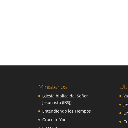
Ministerios
Ult
Iglesia biblica del Señor
Va
Jesucristo (IBSJ)
Je
Entendiendo los Tiempos
Un
Grace to You
Cr