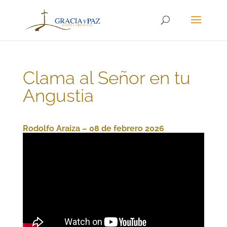
Clama al Señor en tu
Angustia
Rodolfo Araiza – 08 de febrero 2026