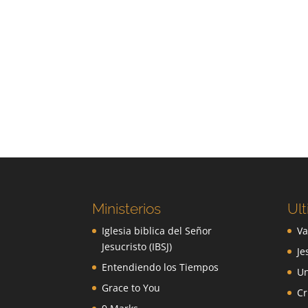
Ministerios
Ult
Iglesia biblica del Señor
Va
Jesucristo (IBSJ)
Je
Entendiendo los Tiempos
Un
Grace to You
Cr