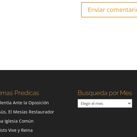
imas Predicas
Busqueda por Mes
Busqueda
lentía Ante la Oposición
por
sús, El Mesías Restaurador
Mes
a Iglesia Común
isto Vive y Reina