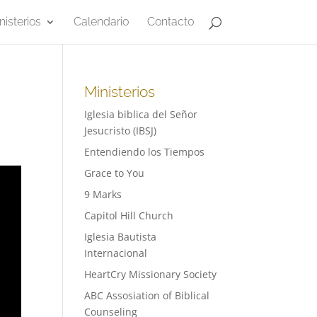
nisterios
Calendario
Contacto
Ministerios
Iglesia biblica del Señor
Jesucristo (IBSJ)
Entendiendo los Tiempos
Grace to You
9 Marks
Capitol Hill Church
Iglesia Bautista
Internacional
HeartCry Missionary Society
ABC Assosiation of Biblical
Counseling