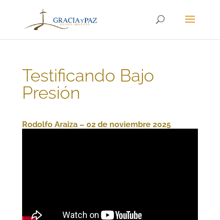
Testificando Bajo
Presión
Rodolfo Araiza – 02 de noviembre 2025