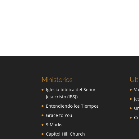
Ministerios
Ult
Iglesia biblica del Señor
Va
Jesucristo (IBSJ)
Je
Entendiendo los Tiempos
Un
Grace to You
Cr
9 Marks
Capitol Hill Church