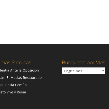
imas Predicas
Busqueda por Mes
Busqueda
lentía Ante la Oposición
por
sús, El Mesías Restaurador
Mes
a Iglesia Común
isto Vive y Reina