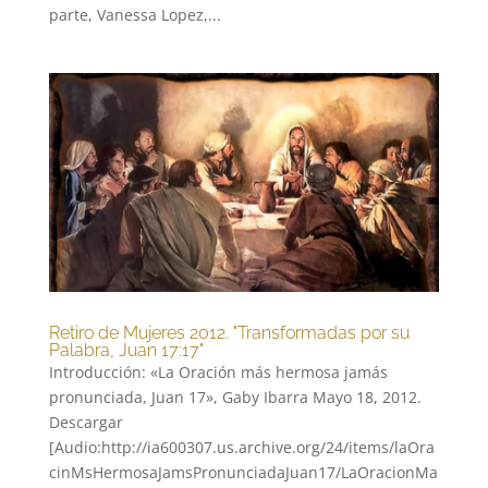
parte, Vanessa Lopez,...
Retiro de Mujeres 2012. "Transformadas por su
Palabra, Juan 17:17"
Introducción: «La Oración más hermosa jamás
pronunciada, Juan 17», Gaby Ibarra Mayo 18, 2012.
Descargar
[Audio:http://ia600307.us.archive.org/24/items/laOra
cinMsHermosaJamsPronunciadaJuan17/LaOracionMa