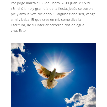
Por Jorge Ibarra el 30 de Enero, 2011 Juan 7:37-39
«En el último y gran día de la fiesta, Jesús se puso en
pie y alzó la voz, diciendo: Si alguno tiene sed, venga
a mí y beba. El que cree en mí, como dice la
Escritura, de su interior correrán ríos de agua
viva. Esto...