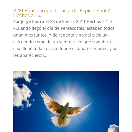
8. "El Bautismo y la Llenura del Espíritu Santo" -
Hechos 2:1-4
Por Jorge Ibarra el 23 de Enero, 2011 Hechos 2:1-4
«Cuando llegó el día de Pentecostés, estaban todos
unánimes juntos. Y de repente vino del cielo un
estruendo como de un viento recio que soplaba, el
cual llenó toda la casa donde estaban sentados; y se
les aparecieron...