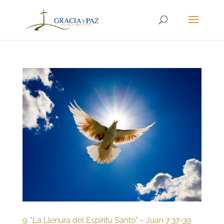
9. "La Llenura del Espíritu Santo" – Juan 7:37-39