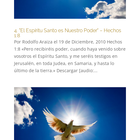
4. "El Espíritu Santo es Nuestro Poder" – Hechos
1:8
Por Rodolfo Araiza el 19 de Diciembre, 2010 Hechos
1:8 «Pero recibiréis poder, cuando haya venido sobre
vosotros el Espíritu Santo, y me seréis testigos en
Jerusalén, en toda Judea, en Samaria, y hasta lo
último de la tierra.» Descargar [audio:...